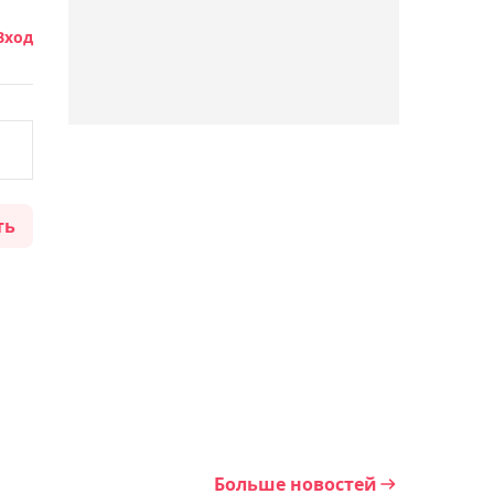
"Люблю, когда меня не
любят" - Куат Хамитов
Вход
01:02, 08 апреля 2024
Куат Хамитов вызвал на
бой экс-соперников
Мухаммеда Али
ть
00:35, 08 апреля 2024
Легенда "Зенита"
озвучил проблемы
Адиева в "Ахмате"
00:21, 08 апреля 2024
Суд над Бишимбаевым:
жена Федора Смолова
Больше новостей
сделала заявление