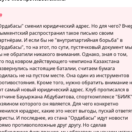
Ордабасы" сменил юридический адрес. Но для чего? Вче
ымкентский распространил такое письмо своим
артнёрам. И если бы не "внутрипартийная борьба" в
Ордабасы", то на этот, по сути, пустячковый документ мы
ы не обратили никакого внимания. Однако, зная о том,
то под ковром действующего чемпиона Казахстана
азвернулись настоящие баталии, считаем бумага
одилась не на пустом месте. Она один из инструментов
ротивостояния. Кроме того, нужно обратить внимание 
от самый новый юридический адрес. Клуб прописался в
отчине Бауыржана Абдубаитова, спорткомплексе "БИИК"
озяином которого он является. Для чего конкретно
менился юрадрес, какие это несет выгоды, пускай ответя
ристы. И последнее, из стана "Ордабасы" идут новости
рямо противоположные друг другу. Но сделав
еобходимую фильтрацию, мы обязательно узнаем истин