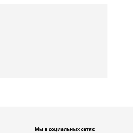
Казахстан и Узбекистан
сыграли в футзал вничью
19:57, 07 апреля 2024
Александр Недовесов
выиграл ATP 250
19:55, 07 апреля 2024
Провалом обернулся
первый матч Адиева в
"Ахмате"
19:35, 07 апреля 2024
ЦСКА не отпускает
"узбекского Месси" в
сборную?
Мы в социальных сетях: