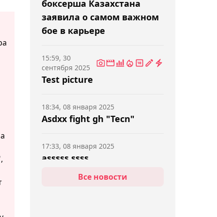
боксерша Казахстана
заявила о самом важном
бое в карьере
ра
15:59, 30
сентября 2025
Test picture
18:34, 08 января 2025
Asdxx fight gh "Tecn"
на
17:33, 08 января 2025
asssss ssss
,
Все новости
т
17:32, 08 января 2025
dsf sdf sdf sdf
у.