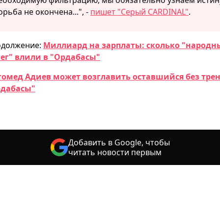
орьба не окончена...", -
пишет "Серый CARDINAL"
.
должение:
Миллиард на зарплаты: сколько "народн
ег" влили в "Ордабасы"
омед Адиев может возглавить оставшийся без тре
рдабасы"
Добавить в Google, чтобы
читать новости первым