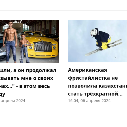
Американская
ушли, а он продолжал
фристайлистка не
азывать мне о своих
позволила казахстан
х..." - в этом весь
стать трёхкратной
ду
7 апреля 2024
16:04, 06 апреля 2024
чемпионкой мира