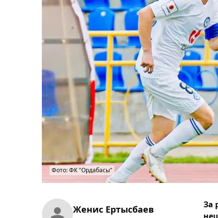
Фото: ФК "Ордабасы"
За 
Женис Ертысбаев
неш