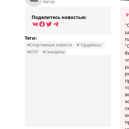
Автор
Поделитесь новостью:
"
ш
Теги:
п
#Спортивные новости
#"Ордабасы"
"
#КПЛ
#Скандалы
б
ч
р
р
п
т
в
х
с
ю
п
н