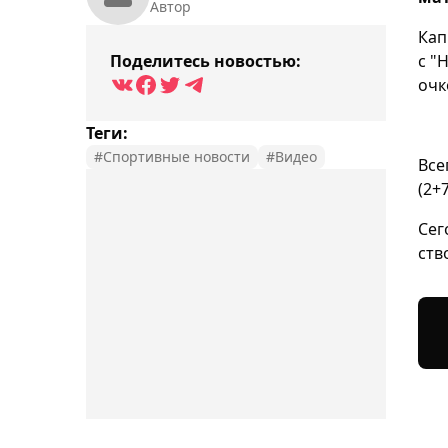
Автор
Кап
Поделитесь новостью:
с "
очк
Теги:
#Спортивные новости
#Видео
Все
(2+
Сег
ств