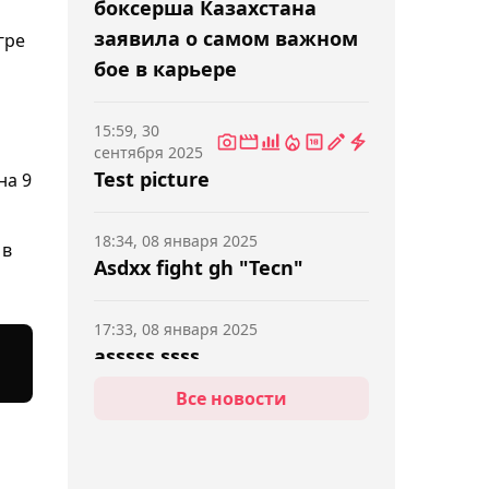
боксерша Казахстана
заявила о самом важном
гре
бое в карьере
15:59, 30
сентября 2025
Test picture
на 9
18:34, 08 января 2025
 в
Asdxx fight gh "Tecn"
17:33, 08 января 2025
asssss ssss
Все новости
17:32, 08 января 2025
dsf sdf sdf sdf