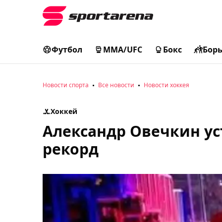
Футбол
MMA/UFC
Бокс
Бор
Новости спорта
Все новости
Новости хоккея
Хоккей
Александр Овечкин ус
рекорд