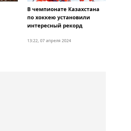
В чемпионате Казахстана
22:43, 07 апреля 2024
по хоккею установили
Бублик провалился на
интересный рекорд
турнире в Монте-Карло
13:22, 07 апреля 2024
22:34, 07 апреля 2024
Как выглядит турнирная
таблица КПЛ-2024 после
четвертого тура
21:03, 07 апреля 2024
Адиев прокомментировал
дебютный матч в
"Ахмате"
20:45, 07 апреля 2024