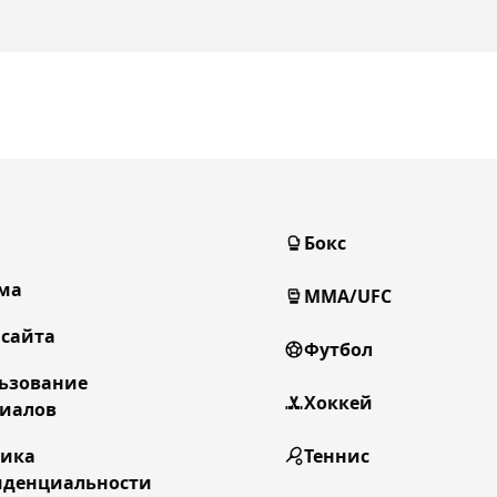
Бокс
ма
MMA/UFC
 сайта
Футбол
ьзование
Хоккей
иалов
тика
Теннис
денциальности