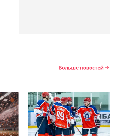
"Люблю, когда меня не
любят" - Куат Хамитов
01:02, 08 апреля 2024
Куат Хамитов вызвал на
бой экс-соперников
Мухаммеда Али
Больше новостей
00:35, 08 апреля 2024
Легенда "Зенита"
озвучил проблемы
Адиева в "Ахмате"
00:21, 08 апреля 2024
Суд над Бишимбаевым:
жена Федора Смолова
сделала заявление