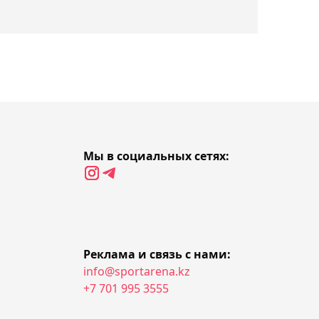
Казахстан и Узбекистан
сыграли в футзал вничью
19:57, 07 апреля 2024
Александр Недовесов
выиграл ATP 250
19:55, 07 апреля 2024
Мы в социальных сетях:
Провалом обернулся
первый матч Адиева в
"Ахмате"
19:35, 07 апреля 2024
Реклама и связь с нами:
ЦСКА не отпускает
info@sportarena.kz
"узбекского Месси" в
+7 701 995 3555
сборную?